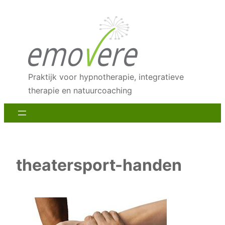
Ga
naar
de
inhoud
Praktijk voor hypnotherapie, integratieve
therapie en natuurcoaching
theatersport-handen