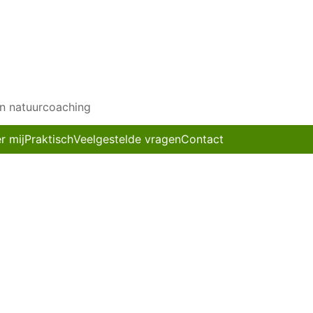
en natuurcoaching
r mij
Praktisch
Veelgestelde vragen
Contact