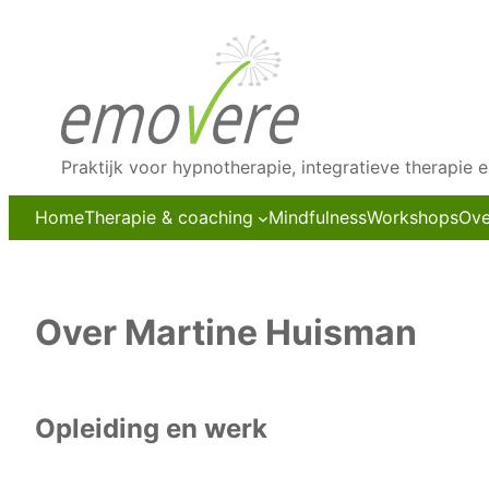
Ga
naar
de
inhoud
Praktijk voor hypnotherapie, integratieve therapie 
Home
Therapie & coaching
Mindfulness
Workshops
Ove
Over Martine Huisman
Opleiding en werk