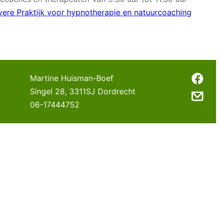
ere Praktijk voor hypnotherapie en natuurcoaching
Martine Huisman-Boef
Singel 28
,
3311SJ
Dordrecht
06-17444752