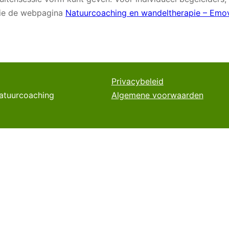
 zie de webpagina
Natuurcoaching en wandeltherapie – Emov
Privacybeleid
natuurcoaching
Algemene voorwaarden