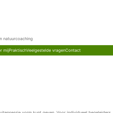
en natuurcoaching
r mij
Praktisch
Veelgestelde vragen
Contact
 buitensessie vorm kunt geven. Voor individueel begeleiders