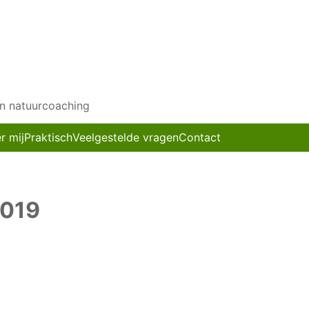
en natuurcoaching
r mij
Praktisch
Veelgestelde vragen
Contact
2019