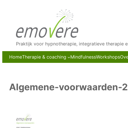
Ga
naar
de
inhoud
Praktijk voor hypnotherapie, integratieve therapie 
Home
Therapie & coaching
Mindfulness
Workshops
Ove
Algemene-voorwaarden-